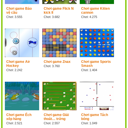
Chơi game Bảo
Chơi game Flick N
Chơi game Kitten
vệ cầu
kick II
cannon
Chơi: 3.555
Chơi: 3.682
Chơi: 4.275
Chơi game Air
Chơi game Znax
Chơi game Sports
Hockey
Smash
Chơi: 3.760
Chơi: 2.242
Chơi: 1.404
Chơi game Ếch
Chơi game Giải
Chơi game Tách
xếp hàng
thoát… trứng
bóng
Chơi: 2.521
Chơi: 2.557
Chơi: 1.049