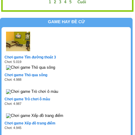
1
2
3
4
5
Cuối
GAME HAY ĐỀ CỬ
Chơi game Tìm đường thoát 3
Chơi: 5.019
Chơi game Thỏ qua sông
Chơi: 4.988
Chơi game Trò chơi ô màu
Chơi: 4.987
Chơi game Xếp đồ trang điểm
Chơi: 4.945