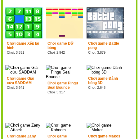
Chơi game Xếp lại
Chơi game Đỡ
Chơi game Battle
hình
bóng
pong
Chơi: 3.531
Chơi: 2.942
Chơi: 3.879
Chơi game Giải
Chơi game Đánh
cứu SADDAM
bóng 3D
Chơi game Pingu
Seal Bounce
Chơi: 3.641
Chơi: 2.648
Chơi: 3.317
Chơi game Zany
Chơi game
Chơi game Makos