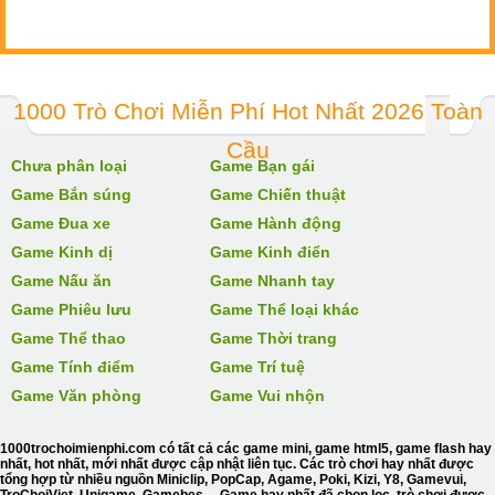
1000 Trò Chơi Miễn Phí Hot Nhất 2026 Toàn
Cầu
Chưa phân loại
Game Bạn gái
Game Bắn súng
Game Chiến thuật
Game Đua xe
Game Hành động
Game Kinh dị
Game Kinh điển
Game Nấu ăn
Game Nhanh tay
Game Phiêu lưu
Game Thể loại khác
Game Thể thao
Game Thời trang
Game Tính điểm
Game Trí tuệ
Game Văn phòng
Game Vui nhộn
1000trochoimienphi.com có tất cả các game mini, game html5, game flash hay
nhất, hot nhất, mới nhất được cập nhật liên tục. Các trò chơi hay nhất được
tổng hợp từ nhiều nguồn Miniclip, PopCap, Agame, Poki, Kizi, Y8, Gamevui,