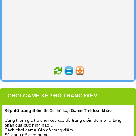
CHƠI GAME XẾP ĐỒ TRANG ĐIỂM
Xếp đồ trang điểm
thuộc thể loại
Game Thể loại khác
.
Cùng tham gia trò chơi xếp các đồ trang điểm để mở ra từng
phần của bức hình nào…
Cách chơi game Xếp đồ trang điểm
Sử dụng để chơi game.