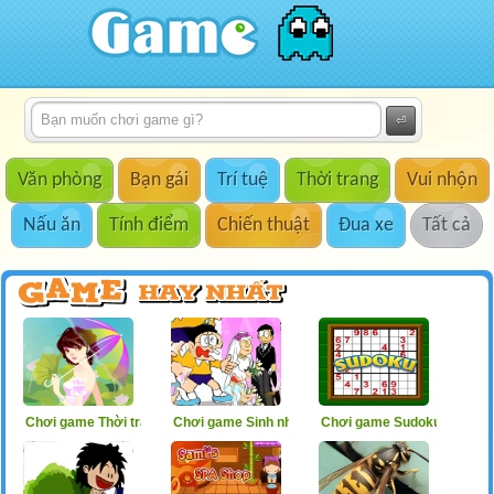
Văn phòng
Bạn gái
Trí tuệ
Thời trang
Vui nhộn
Nấu ăn
Tính điểm
Chiến thuật
Đua xe
Tất cả
Chơi game Thời trang dạo phố
Chơi game Sinh nhật Nobita
Chơi game Sudoku