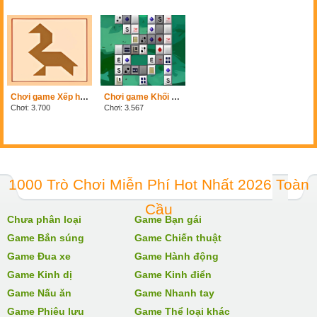
Chơi game Xếp hình giấy
Chơi game Khối hình bí ẩn
Chơi: 3.700
Chơi: 3.567
1000 Trò Chơi Miễn Phí Hot Nhất 2026 Toàn
Cầu
Chưa phân loại
Game Bạn gái
Game Bắn súng
Game Chiến thuật
Game Đua xe
Game Hành động
Game Kinh dị
Game Kinh điển
Game Nấu ăn
Game Nhanh tay
Game Phiêu lưu
Game Thể loại khác