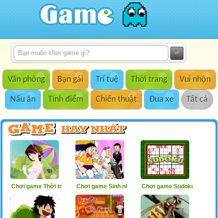
Văn phòng
Bạn gái
Trí tuệ
Thời trang
Vui nhộn
Nấu ăn
Tính điểm
Chiến thuật
Đua xe
Tất cả
Chơi game Thời trang dạo phố
Chơi game Sinh nhật Nobita
Chơi game Sudoku