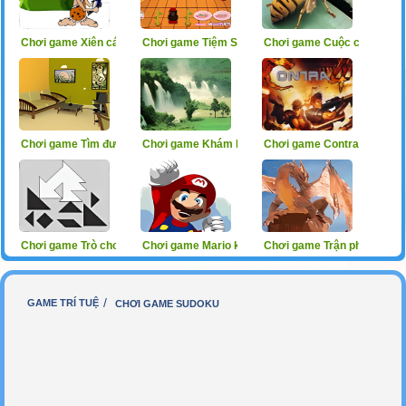
Chơi game Xiên cá
Chơi game Tiệm Spa Sami
Chơi game Cuộc chiến của 
Chơi game Tìm đường thoát 3
Chơi game Khám Phá Rừng Xanh
Chơi game Contra 2 : Giờ 
Chơi game Trò chơi ghép hình
Chơi game Mario không chiến
Chơi game Trận phục kích 
/
GAME TRÍ TUỆ
CHƠI GAME SUDOKU