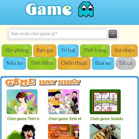
Văn phòng
Bạn gái
Trí tuệ
Thời trang
Vui nhộn
Nấu ăn
Tính điểm
Chiến thuật
Đua xe
Tất cả
Chơi game Thời trang dạo phố
Chơi game Sinh nhật Nobita
Chơi game Sudoku