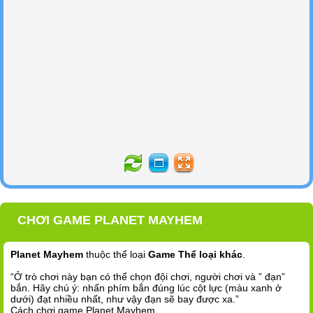
CHƠI GAME PLANET MAYHEM
Planet Mayhem
thuộc thể loại
Game Thể loại khác
.
“Ở trò chơi này bạn có thể chọn đội chơi, người chơi và ” đạn”
bắn. Hãy chú ý: nhấn phím bắn đúng lúc cột lực (màu xanh ở
dưới) đạt nhiều nhất, như vậy đạn sẽ bay được xa.”
Cách chơi game Planet Mayhem