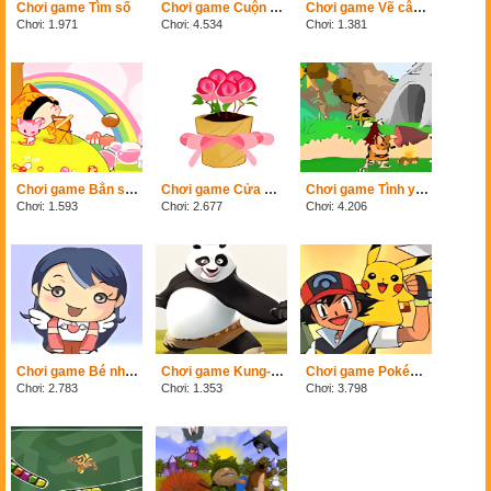
Chơi game Tìm số
Chơi game Cuộn len sắc màu
Chơi game Vẽ câu truyện
Chơi: 1.971
Chơi: 4.534
Chơi: 1.381
Chơi game Bắn socola
Chơi game Cửa hàng hoa
Chơi game Tình yêu thời tiền sử
Chơi: 1.593
Chơi: 2.677
Chơi: 4.206
Chơi game Bé nhẩy beat up
Chơi game Kung-Fu Panda
Chơi game Pokémon: Tháp pha lê
Chơi: 2.783
Chơi: 1.353
Chơi: 3.798