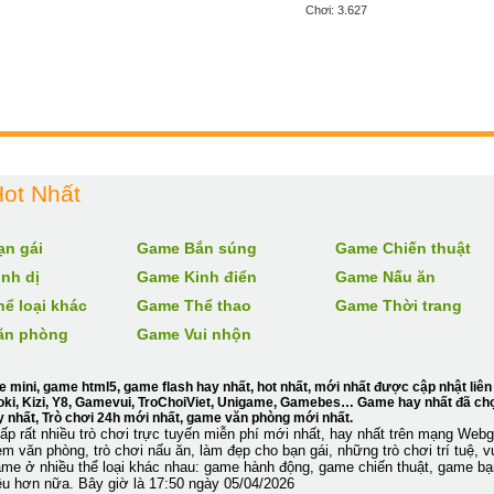
Chơi: 3.627
Hot Nhất
n gái
Game Bắn súng
Game Chiến thuật
nh dị
Game Kinh điển
Game Nấu ăn
ể loại khác
Game Thể thao
Game Thời trang
ăn phòng
Game Vui nhộn
mini, game html5, game flash hay nhất, hot nhất, mới nhất được cập nhật liên
oki, Kizi, Y8, Gamevui, TroChoiViet, Unigame, Gamebes… Game hay nhất đã chọn 
y nhất, Trò chơi 24h mới nhất, game văn phòng mới nhất.
ấp rất nhiều trò chơi trực tuyến miễn phí mới nhất, hay nhất trên mạng Web
em văn phòng, trò chơi nấu ăn, làm đẹp cho bạn gái, những trò chơi trí tuệ, 
ame ở nhiều thể loại khác nhau: game hành động, game chiến thuật, game bạ
ều hơn nữa. Bây giờ là 17:50 ngày 05/04/2026