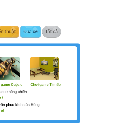
ến thuật
Đua xe
Tất cả
 game Cuộc chiến của loài ong
Chơi game Tìm đường thoát 3
 không chiến
 phục kích của Rồng