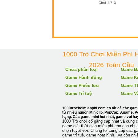
Chơi: 4.713
1000 Trò Chơi Miễn Phí 
2026 Toàn Cầu
Chưa phân loại
Game Bạ
Game Hành động
Game Ki
Game Phiêu lưu
Game Th
Game Trí tuệ
Game V
1000trochoimienphi.com có tất cả các game 
từ nhiều nguồn Miniclip, PopCap, Agame, P
hạng. Các game mini hot nhất, game vui ha
1000 Trò chơi cố gắng cập nhật và cung c
game giết thời gian miễn phí cho anh chị 
chọn tuyệt vời. Chúng tôi cung cấp các g
game trí tuệ, game hoạt hình…và còn nhi