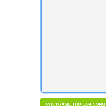
CHƠI GAME THỎ QUA SÔNG