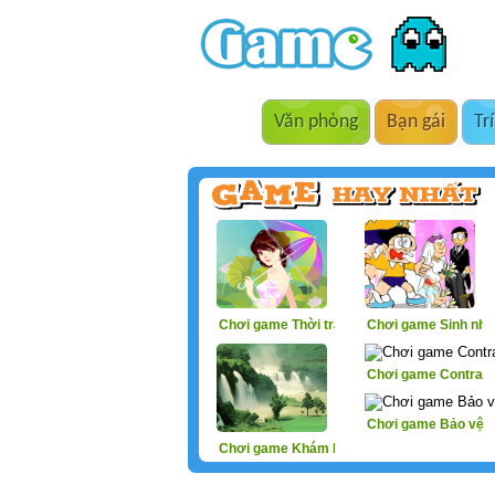
Văn phòng
Bạn gái
Tr
Chơi game Thời trang dạo phố
Chơi game Sinh nhậ
Chơi game Contra 2
Chơi game Bảo vệ 
Chơi game Khám Phá Rừng Xanh