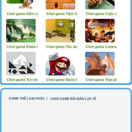
Chơi game Xiên cá
Chơi game Tiệm Spa Sami
Chơi game Cuộc chiến của 
Chơi game Khám Phá Rừng Xanh
Chơi game Tìm đường thoát 3
Chơi game Contra 2 : Giờ 
Chơi game Trò chơi ghép hình
Chơi game Mario không chiến
Chơi game Trận phục kích 
/
GAME THỂ LOẠI KHÁC
CHƠI GAME BỒI BÀN LỰC SĨ