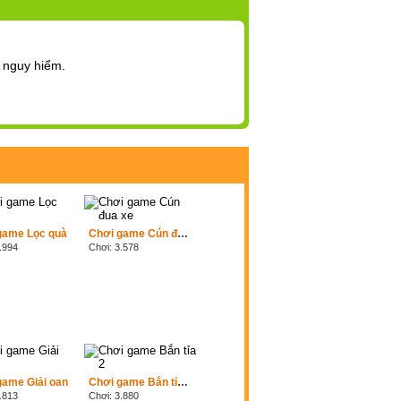
t nguy hiểm.
game Lọc quà
Chơi game Cún đua xe
.994
Chơi: 3.578
game Giải oan
Chơi game Bắn tỉa 2
.813
Chơi: 3.880