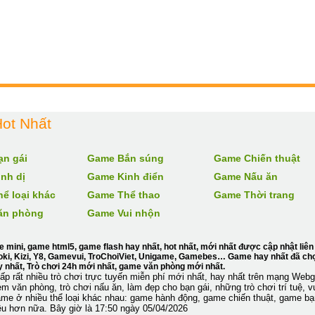
Hot Nhất
n gái
Game Bắn súng
Game Chiến thuật
nh dị
Game Kinh điển
Game Nấu ăn
ể loại khác
Game Thể thao
Game Thời trang
ăn phòng
Game Vui nhộn
mini, game html5, game flash hay nhất, hot nhất, mới nhất được cập nhật liên
oki, Kizi, Y8, Gamevui, TroChoiViet, Unigame, Gamebes… Game hay nhất đã chọn 
y nhất, Trò chơi 24h mới nhất, game văn phòng mới nhất.
ấp rất nhiều trò chơi trực tuyến miễn phí mới nhất, hay nhất trên mạng Web
em văn phòng, trò chơi nấu ăn, làm đẹp cho bạn gái, những trò chơi trí tuệ, 
ame ở nhiều thể loại khác nhau: game hành động, game chiến thuật, game bạ
ều hơn nữa. Bây giờ là 17:50 ngày 05/04/2026