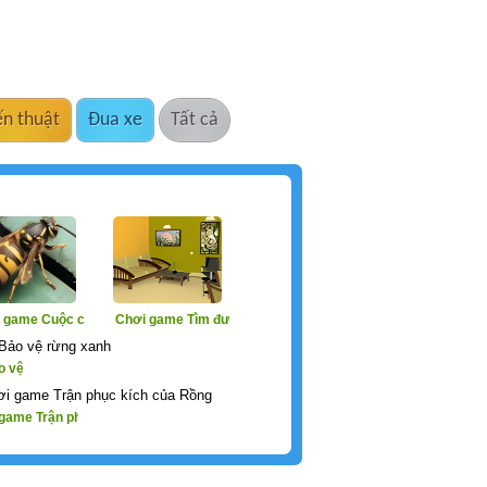
ến thuật
Đua xe
Tất cả
 game Cuộc chiến của loài ong
Chơi game Tìm đường thoát 3
o vệ rừng xanh
game Trận phục kích của Rồng