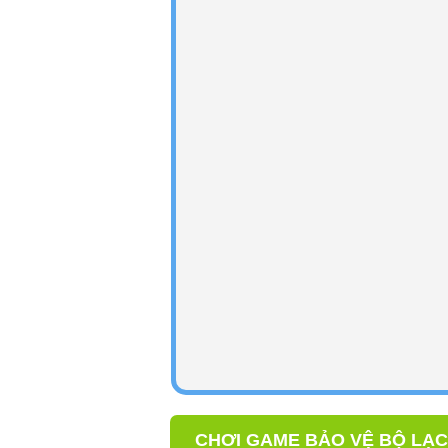
CHƠI GAME BẢO VỆ BỘ LẠC