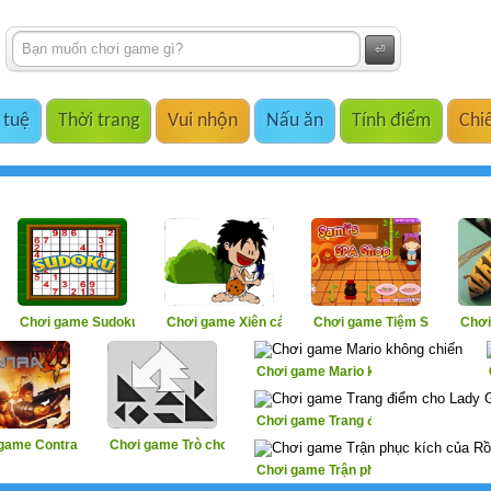
í tuệ
Thời trang
Vui nhộn
Nấu ăn
Tính điểm
Chi
t Nobita
Chơi game Sudoku
Chơi game Xiên cá
Chơi game Tiệm Spa Sami
Chơi
Chơi game Mario không chiến
Chơi game Trang điểm cho Lady Gag
game Contra 2 : Giờ hành động
Chơi game Trò chơi ghép hình
Chơi game Trận phục kích của Rồng