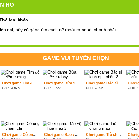
ĂN HỘ
hể loại khác
.
ện đại, hãy cố gắng tìm cách để thoát ra ngoài nhanh nhất.
GAME VUI TUYỂN CHỌN
Chơi game Tìm đồ đến trường
Chơi game Bữa tiệc Krabby
Chơi game Bác sĩ kinh dị – phần 2
Chơi: 3.575
Chơi: 1.354
Chơi: 3.925
Chơi: 4
Chơi game Cô ong chăm chỉ
Chơi game Bảo vệ hoa màu 2
Chơi game Trò chơi ô màu