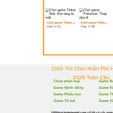
Chơi game Tinker Bell: Kho tàng bị mất
Chơi game Pokémon: Tháp pha lê
Chơi: 4.713
Chơi: 3.798
1000 Trò Chơi Miễn Phí 
2026 Toàn Cầu
Chưa phân loại
Game Bạ
Game Hành động
Game Ki
Game Phiêu lưu
Game Th
Game Trí tuệ
Game V
1000trochoimienphi.com có tất cả các game 