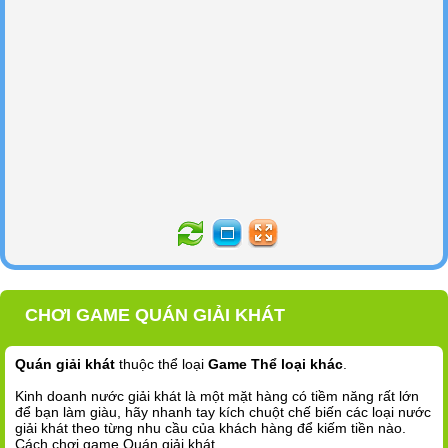
CHƠI GAME QUÁN GIẢI KHÁT
Quán giải khát
thuộc thể loại
Game Thể loại khác
.
Kinh doanh nước giải khát là một mặt hàng có tiềm năng rất lớn
để bạn làm giàu, hãy nhanh tay kích chuột chế biến các loại nước
giải khát theo từng nhu cầu của khách hàng để kiếm tiền nào.
Cách chơi game Quán giải khát