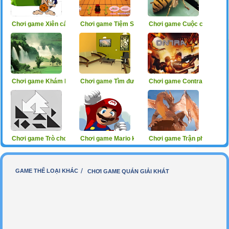
Chơi game Xiên cá
Chơi game Tiệm Spa Sami
Chơi game Cuộc chiến của 
Chơi game Khám Phá Rừng Xanh
Chơi game Tìm đường thoát 3
Chơi game Contra 2 : Giờ 
Chơi game Trò chơi ghép hình
Chơi game Mario không chiến
Chơi game Trận phục kích 
/
GAME THỂ LOẠI KHÁC
CHƠI GAME QUÁN GIẢI KHÁT