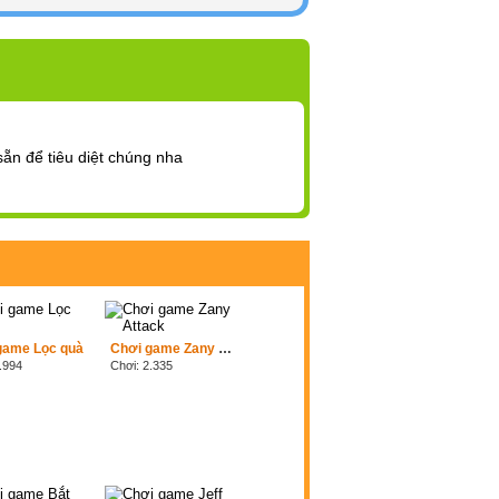
ẵn để tiêu diệt chúng nha
game Lọc quà
Chơi game Zany Attack
.994
Chơi: 2.335