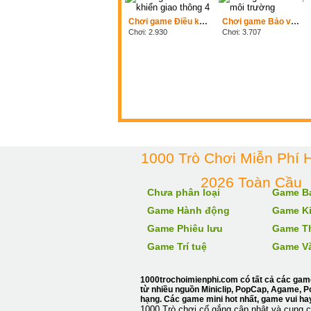
Chơi game Điều khiển giao thông 4
Chơi game Bảo vệ môi trường
Chơi: 2.930
Chơi: 3.707
1000 Trò Chơi Miễn Phí 
2026 Toàn Cầu
Chưa phân loại
Game Bạ
Game Hành động
Game Ki
Game Phiêu lưu
Game Th
Game Trí tuệ
Game V
1000trochoimienphi.com có tất cả các game 
từ nhiều nguồn Miniclip, PopCap, Agame, P
hạng. Các game mini hot nhất, game vui ha
1000 Trò chơi cố gắng cập nhật và cung c