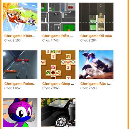
Chơi game Khủng long chạy trốn
Chơi game Điều khiển giao thông 5
Chơi game Đổ màu
Chơi: 2.108
Chơi: 4.746
Chơi: 2.284
Chơi game Robot tránh nguy hiểm
Chơi game Ghép bánh
Chơi game Bậc thầy tốc độ
Chơi: 1.652
Chơi: 2.392
Chơi: 2.590