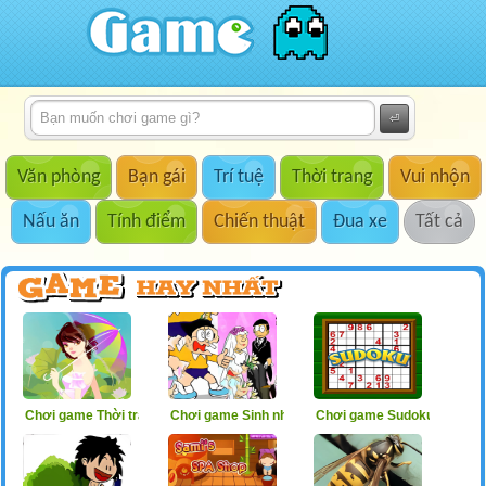
Văn phòng
Bạn gái
Trí tuệ
Thời trang
Vui nhộn
Nấu ăn
Tính điểm
Chiến thuật
Đua xe
Tất cả
Chơi game Thời trang dạo phố
Chơi game Sinh nhật Nobita
Chơi game Sudoku