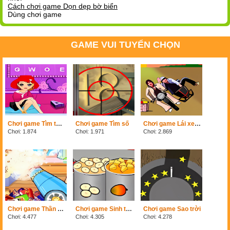
Cách chơi game Dọn dẹp bờ biển
Dùng chơi game
GAME VUI TUYỂN CHỌN
Chơi game Tìm từ 2
Chơi game Tìm số
Chơi game Lái xe thăng bằng
Chơi: 1.874
Chơi: 1.971
Chơi: 2.869
Chơi game Thần công bánh ngọt
Chơi game Sinh tố hoa quả
Chơi game Sao trời
Chơi: 4.477
Chơi: 4.305
Chơi: 4.278