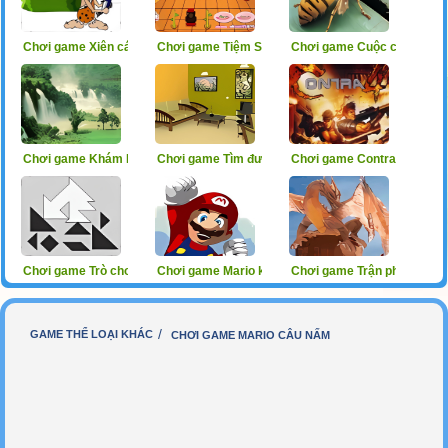
Chơi game Xiên cá
Chơi game Tiệm Spa Sami
Chơi game Cuộc chiến của 
Chơi game Khám Phá Rừng Xanh
Chơi game Tìm đường thoát 3
Chơi game Contra 2 : Giờ 
Chơi game Trò chơi ghép hình
Chơi game Mario không chiến
Chơi game Trận phục kích 
/
GAME THỂ LOẠI KHÁC
CHƠI GAME MARIO CÂU NẤM