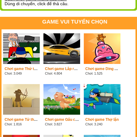
Dùng di chuyển, click để thả câu.
GAME VUI TUYỂN CHỌN
Chơi game Thử tài bạn ném
Chơi game Lắp ráp siêu xe
Chơi game Ding dong
Chơi: 3.049
Chơi: 4.804
Chơi: 1.525
Chơi game Tử thủ thành trì 3
Chơi game Gấu con hứng hoa
Chơi game Thợ lặn
Chơi: 1.816
Chơi: 3.827
Chơi: 3.240