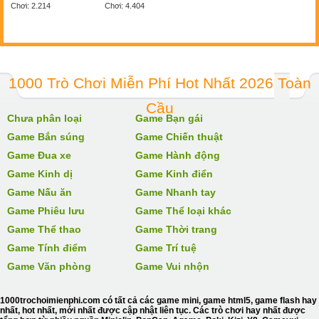
Chơi: 2.214
Chơi: 4.404
1000 Trò Chơi Miễn Phí Hot Nhất 2026 Toàn
Cầu
Chưa phân loại
Game Bạn gái
Game Bắn súng
Game Chiến thuật
Game Đua xe
Game Hành động
Game Kinh dị
Game Kinh điển
Game Nấu ăn
Game Nhanh tay
Game Phiêu lưu
Game Thể loại khác
Game Thể thao
Game Thời trang
Game Tính điểm
Game Trí tuệ
Game Văn phòng
Game Vui nhộn
1000trochoimienphi.com có tất cả các game mini, game html5, game flash hay
nhất, hot nhất, mới nhất được cập nhật liên tục. Các trò chơi hay nhất được