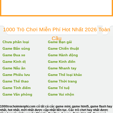
1000 Trò Chơi Miễn Phí Hot Nhất 2026 Toàn
Cầu
Chưa phân loại
Game Bạn gái
Game Bắn súng
Game Chiến thuật
Game Đua xe
Game Hành động
Game Kinh dị
Game Kinh điển
Game Nấu ăn
Game Nhanh tay
Game Phiêu lưu
Game Thể loại khác
Game Thể thao
Game Thời trang
Game Tính điểm
Game Trí tuệ
Game Văn phòng
Game Vui nhộn
1000trochoimienphi.com có tất cả các game mini, game html5, game flash hay
nhất, hot nhất, mới nhất được cập nhật liên tục. Các trò chơi hay nhất được