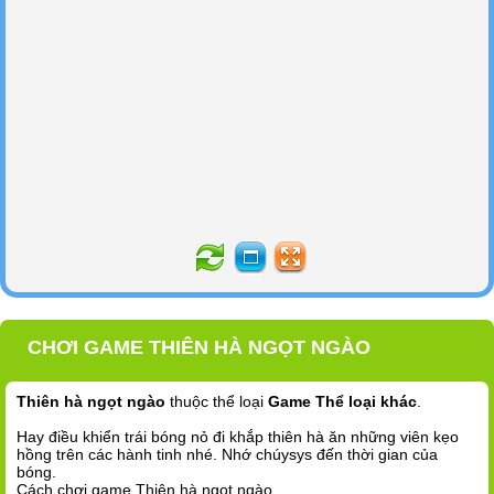
CHƠI GAME THIÊN HÀ NGỌT NGÀO
Thiên hà ngọt ngào
thuộc thể loại
Game Thể loại khác
.
Hay điều khiển trái bóng nỏ đi khắp thiên hà ăn những viên kẹo
hồng trên các hành tinh nhé. Nhớ chúysys đến thời gian của
bóng.
Cách chơi game Thiên hà ngọt ngào