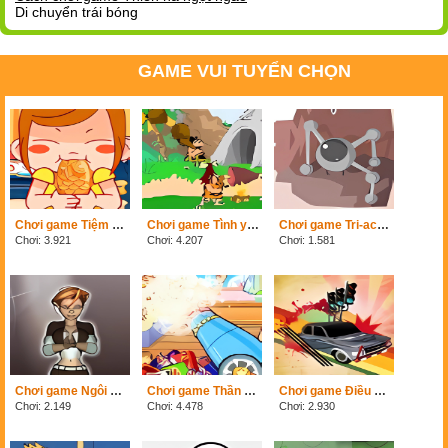
Di chuyển trái bóng
GAME VUI TUYỂN CHỌN
Chơi game Tiệm bánh cá
Chơi game Tình yêu thời tiền sử
Chơi game Tri-achnid
Chơi: 3.921
Chơi: 4.207
Chơi: 1.581
Chơi game Ngôi sao hip hop
Chơi game Thần công bánh ngọt
Chơi game Điều khiển giao thông 4
Chơi: 2.149
Chơi: 4.478
Chơi: 2.930