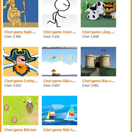
Chơi game Ngôi đền nước 4
Chơi game Vượt tường
Chơi game Làng của người lùn
Chơi: 3.366
Chơi: 4.101
Chơi: 1.838
Chơi game Cướp biển
Chơi game Giải cứu cà rốt
Chơi game Bảo vệ thành
Chơi: 3.553
Chơi: 4.657
Chơi: 3.651
Chơi game Bắt lợn
Chơi game Nhà hàng nắng mai