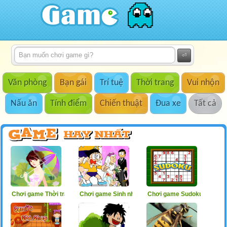
Văn phòng
Bạn gái
Trí tuệ
Thời trang
Vui nhộn
Nấu ăn
Tính điểm
Chiến thuật
Đua xe
Tất cả
Chơi game Thời trang dạo phố
Chơi game Sinh nhật Nobita
Chơi game Sudoku