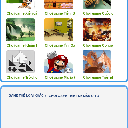
Chơi game Xiên cá
Chơi game Tiệm Spa Sami
Chơi game Cuộc chiến của 
Chơi game Khám Phá Rừng Xanh
Chơi game Tìm đường thoát 3
Chơi game Contra 2 : Giờ 
Chơi game Trò chơi ghép hình
Chơi game Mario không chiến
Chơi game Trận phục kích 
/
GAME THỂ LOẠI KHÁC
CHƠI GAME THIẾT KÊ MẪU Ô TÔ