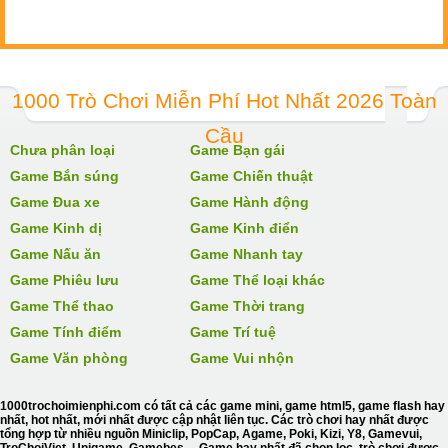
1000 Trò Chơi Miễn Phí Hot Nhất 2026 Toàn
Cầu
Chưa phân loại
Game Bạn gái
Game Bắn súng
Game Chiến thuật
Game Đua xe
Game Hành động
Game Kinh dị
Game Kinh điển
Game Nấu ăn
Game Nhanh tay
Game Phiêu lưu
Game Thể loại khác
Game Thể thao
Game Thời trang
Game Tính điểm
Game Trí tuệ
Game Văn phòng
Game Vui nhộn
1000trochoimienphi.com có tất cả các game mini, game html5, game flash hay
nhất, hot nhất, mới nhất được cập nhật liên tục. Các trò chơi hay nhất được
tổng hợp từ nhiều nguồn Miniclip, PopCap, Agame, Poki, Kizi, Y8, Gamevui,