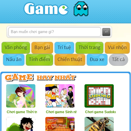
Văn phòng
Bạn gái
Trí tuệ
Thời trang
Vui nhộn
Nấu ăn
Tính điểm
Chiến thuật
Đua xe
Tất cả
Chơi game Thời trang dạo phố
Chơi game Sinh nhật Nobita
Chơi game Sudoku