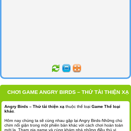
CHƠI GAME ANGRY BIRDS – THỬ TÀI THIỆN XẠ
Angry Birds – Thử tài thiện xạ
thuộc thể loại
Game Thể loại
khác
.
Hôm nay chúng ta sẽ cùng nhau gặp lại Angry Birds-Những chú
chim nổi giận trong một phiên bản khác với cách chơi hoàn toàn
mới lạ. Tham gia game và cùng khám phá những điều thú vị