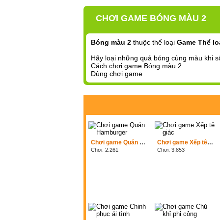
CHƠI GAME BÓNG MÀU 2
Bóng màu 2
thuộc thể loại
Game Thể lo
Hãy loại những quả bóng cùng màu khi s
Cách chơi game Bóng màu 2
Dùng chơi game
Chơi game Quán Hamburger
Chơi game Xếp tê giác
Chơi: 2.261
Chơi: 3.853