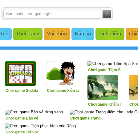
í tuệ
Thời trang
Vui nhộn
Nấu ăn
Tính điểm
Chi
Chơi game Tiệm Spa Sami
t Nobita
Chơi game Sudoku
Chơi game Xiên cá
Chơi game Khám Phá Rừng
Chơi
Chơi game Bảo vệ rừng xanh
Chơi game Trang điểm cho Lady Gaga
Chơi game Trận phục kích của Rồng