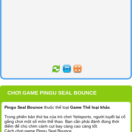
CHƠI GAME PINGU SEAL BOUNCE
Pingu Seal Bounce
thuộc thể loại
Game Thể loại khác
.
Trong phiên bản thứ ba của trò chơi Yetisports, người tuyết lại cố
gắng chơi một số môn thể thao. Bạn cần phải đánh đúng thời
điểm để chú chim cánh cụt bay càng cao càng tốt.
Cách chơi game Pingu Seal Bounce