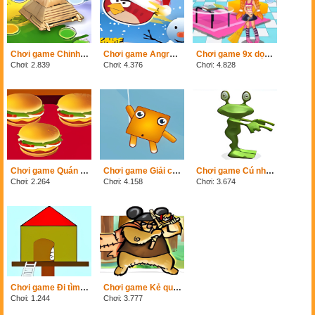
Chơi game Chinh phục kim tự tháp
Chơi game Angry Birds Xmas
Chơi game 9x dọn nhà
Chơi: 2.839
Chơi: 4.376
Chơi: 4.828
Chơi game Quán Hamburger
Chơi game Giải cứu hộp
Chơi game Cú nhảy
Chơi: 2.264
Chơi: 4.158
Chơi: 3.674
Chơi game Đi tìm Hamsters
Chơi game Kẻ quấy rối
Chơi: 1.244
Chơi: 3.777