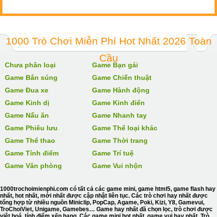
1000 Trò Chơi Miễn Phí Hot Nhất 2026 Toàn
Cầu
Chưa phân loại
Game Bạn gái
Game Bắn súng
Game Chiến thuật
Game Đua xe
Game Hành động
Game Kinh dị
Game Kinh điển
Game Nấu ăn
Game Nhanh tay
Game Phiêu lưu
Game Thể loại khác
Game Thể thao
Game Thời trang
Game Tính điểm
Game Trí tuệ
Game Văn phòng
Game Vui nhộn
1000trochoimienphi.com có tất cả các game mini, game html5, game flash hay
nhất, hot nhất, mới nhất được cập nhật liên tục. Các trò chơi hay nhất được
tổng hợp từ nhiều nguồn Miniclip, PopCap, Agame, Poki, Kizi, Y8, Gamevui,
TroChoiViet, Unigame, Gamebes… Game hay nhất đã chọn lọc, trò chơi được
việt hoá, tính điểm xếp hạng. Các game mini hot nhất, game vui hay nhất, Trò