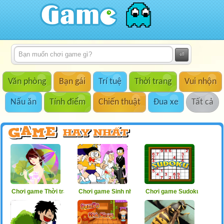
Văn phòng
Bạn gái
Trí tuệ
Thời trang
Vui nhộn
Nấu ăn
Tính điểm
Chiến thuật
Đua xe
Tất cả
Chơi game Thời trang dạo phố
Chơi game Sinh nhật Nobita
Chơi game Sudoku