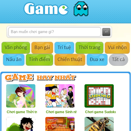
Văn phòng
Bạn gái
Trí tuệ
Thời trang
Vui nhộn
Nấu ăn
Tính điểm
Chiến thuật
Đua xe
Tất cả
Chơi game Thời trang dạo phố
Chơi game Sinh nhật Nobita
Chơi game Sudoku