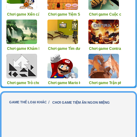
Chơi game Xiên cá
Chơi game Tiệm Spa Sami
Chơi game Cuộc chiến của 
Chơi game Khám Phá Rừng Xanh
Chơi game Tìm đường thoát 3
Chơi game Contra 2 : Giờ 
Chơi game Trò chơi ghép hình
Chơi game Mario không chiến
Chơi game Trận phục kích 
/
GAME THỂ LOẠI KHÁC
CHƠI GAME TIỆM ĂN NGON MIỆNG