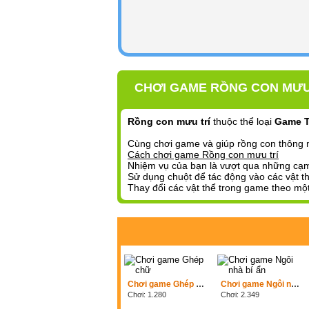
CHƠI GAME RỒNG CON MƯU
Rồng con mưu trí
thuộc thể loại
Game T
Cùng chơi game và giúp rồng con thông 
Cách chơi game Rồng con mưu trí
Nhiệm vụ của bạn là vượt qua những cạm 
Sử dụng chuột để tác động vào các vật t
Thay đổi các vật thể trong game theo một
Chơi game Ghép chữ
Chơi game Ngôi nhà bí ẩn
Chơi: 1.280
Chơi: 2.349