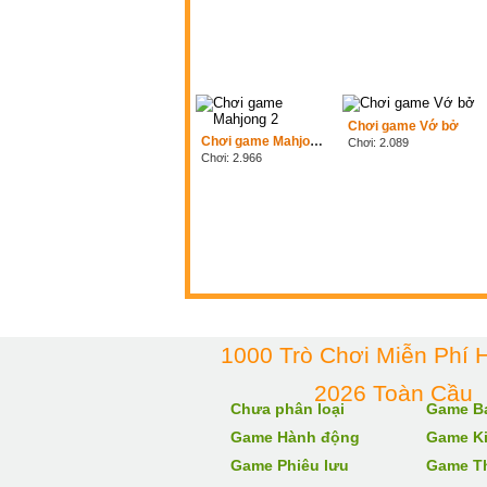
Chơi game Vớ bở
Chơi game Mahjong 2
Chơi: 2.089
Chơi: 2.966
1000 Trò Chơi Miễn Phí 
2026 Toàn Cầu
Chưa phân loại
Game Bạ
Game Hành động
Game Ki
Game Phiêu lưu
Game Th