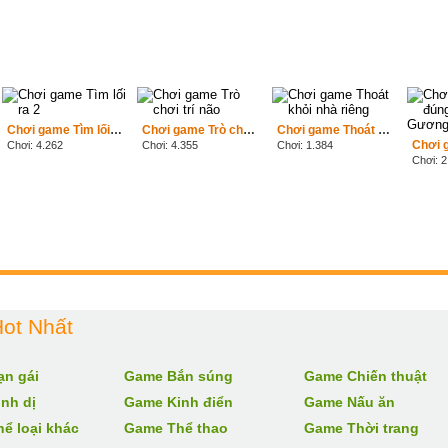
Chơi game Tìm lối ra 2
Chơi game Trò chơi trí não
Chơi game Thoát khỏi nhà riêng
Chơi: 4.262
Chơi: 4.355
Chơi: 1.384
Chơi: 2
Hot Nhất
n gái
Game Bắn súng
Game Chiến thuật
nh dị
Game Kinh điển
Game Nấu ăn
ể loại khác
Game Thể thao
Game Thời trang