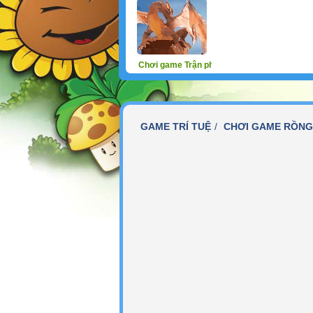
Chơi game Trận phục kích của Rồng
GAME TRÍ TUỆ
/
CHƠI GAME RỒNG