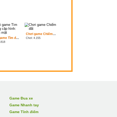
Chơi game Chiếm đất
Chơi game Tìm đúng cặp hình: Gương mặt
Chơi: 4.155
.818
Game Đua xe
Game Nhanh tay
Game Tính điểm