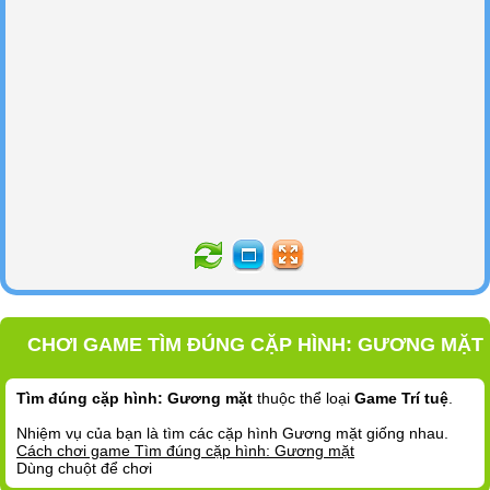
CHƠI GAME TÌM ĐÚNG CẶP HÌNH: GƯƠNG MẶT
Tìm đúng cặp hình: Gương mặt
thuộc thể loại
Game Trí tuệ
.
Nhiệm vụ của bạn là tìm các cặp hình Gương mặt giống nhau.
Cách chơi game Tìm đúng cặp hình: Gương mặt
Dùng chuột để chơi