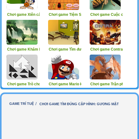
Chơi game Xiên cá
Chơi game Tiệm Spa Sami
Chơi game Cuộc chiến của 
Chơi game Khám Phá Rừng Xanh
Chơi game Tìm đường thoát 3
Chơi game Contra 2 : Giờ 
Chơi game Trò chơi ghép hình
Chơi game Mario không chiến
Chơi game Trận phục kích 
/
GAME TRÍ TUỆ
CHƠI GAME TÌM ĐÚNG CẶP HÌNH: GƯƠNG MẶT