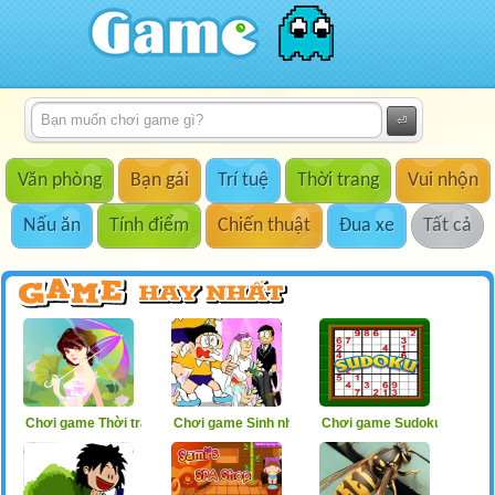
Văn phòng
Bạn gái
Trí tuệ
Thời trang
Vui nhộn
Nấu ăn
Tính điểm
Chiến thuật
Đua xe
Tất cả
Chơi game Thời trang dạo phố
Chơi game Sinh nhật Nobita
Chơi game Sudoku