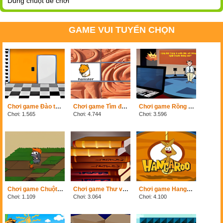
Dùng chuột để chơi
GAME VUI TUYỂN CHỌN
Chơi game Đào thoát
Chơi game Tìm đúng cặp hình: Động vật
Chơi game Rồng vàng
Chơi: 1.565
Chơi: 4.744
Chơi: 3.596
Chơi game Chuột chũi thông minh
Chơi game Thư viện ma quái
Chơi game Hangaroo
Chơi: 1.109
Chơi: 3.064
Chơi: 4.100