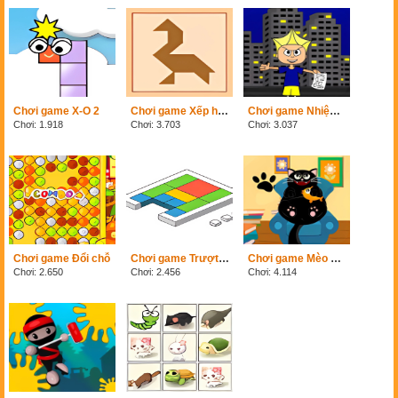
Chơi game X-O 2
Chơi game Xếp hình giấy
Chơi game Nhiệm vụ đào tẩu 2
Chơi: 1.918
Chơi: 3.703
Chơi: 3.037
Chơi game Đổi chỗ
Chơi game Trượt khối
Chơi game Mèo mun siêu đẳng
Chơi: 2.650
Chơi: 2.456
Chơi: 4.114