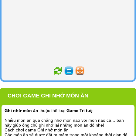
CHƠI GAME GHI NHỚ MÓN ĂN
Ghi nhớ món ăn
thuộc thể loại
Game Trí tuệ
.
Nhiều món ăn quá chẳng nhớ món nào với món nào cả… bạn
hãy giúp ông chủ ghi nhớ lại những món ăn đó nhé!
Cách chơi game Ghi nhớ món ăn
Các món ăn sẽ được đặt ra mâm trong một khoảng thời gian để