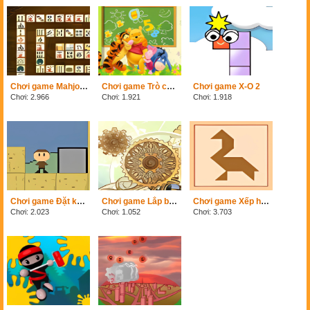
Chơi game Mahjong 2
Chơi game Trò chơi của gấu Pooh
Chơi game X-O 2
Chơi: 2.966
Chơi: 1.921
Chơi: 1.918
Chơi game Đặt khối
Chơi game Lắp bánh xe
Chơi game Xếp hình giấy
Chơi: 2.023
Chơi: 1.052
Chơi: 3.703