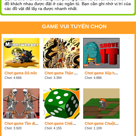
đồ khách nhau được đặt ở các ngăn tủ. Bạn cần ghi nhớ vị trí của
các đồ vật để lấy ra được nhanh nhất.
GAME VUI TUYỂN CHỌN
Chơi game Dò mìn
Chơi game Thần bài
Chơi game Xếp hình vào ô
Chơi: 4.666
Chơi: 3.394
Chơi: 4.886
Chơi game Tìm điểm khác biệt 6
Chơi game Chiếm đất
Chơi game Chuột chũi thông minh
Chơi: 3.920
Chơi: 4.155
Chơi: 1.109