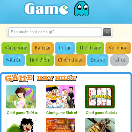
Văn phòng
Bạn gái
Trí tuệ
Thời trang
Vui nhộn
Nấu ăn
Tính điểm
Chiến thuật
Đua xe
Tất cả
Chơi game Thời trang dạo phố
Chơi game Sinh nhật Nobita
Chơi game Sudoku