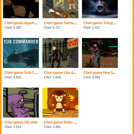
Chơi game Người ngoài hành tinh 2
Chơi game Sarbakal phiêu lưu 1
Chơi game Trăng lên
Chơi: 3.187
Chơi: 4.717
Chơi: 1.427
Chơi game Sub Commander
Chơi game Lâu đài bí mật
Chơi game Hoa hồng xanh 2
Chơi: 4.815
Chơi: 1.634
Chơi: 3.562
Chơi game Tái sinh
Chơi game Nhím con tập nhảy
Chơi: 1.519
Chơi: 3.441