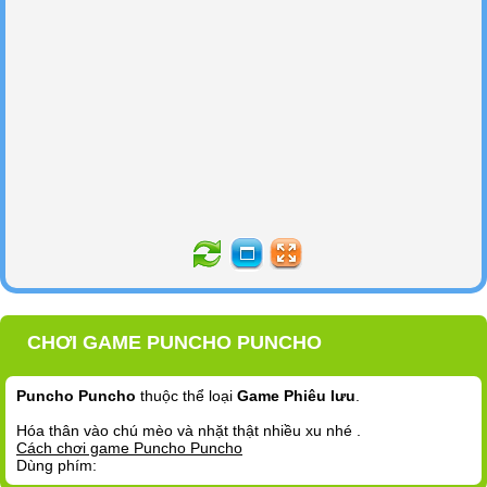
CHƠI GAME PUNCHO PUNCHO
Puncho Puncho
thuộc thể loại
Game Phiêu lưu
.
Hóa thân vào chú mèo và nhặt thật nhiều xu nhé .
Cách chơi game Puncho Puncho
Dùng phím: