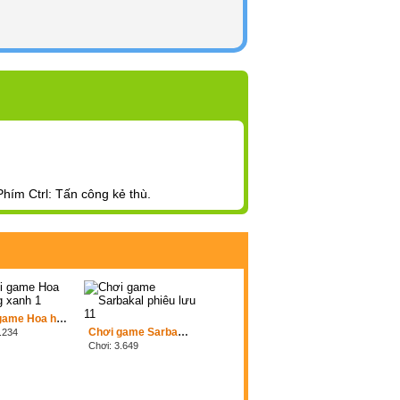
Phím Ctrl: Tấn công kẻ thù.
Chơi game Hoa hồng xanh 1
Chơi game Sarbakal phiêu lưu 11
.234
Chơi: 3.649