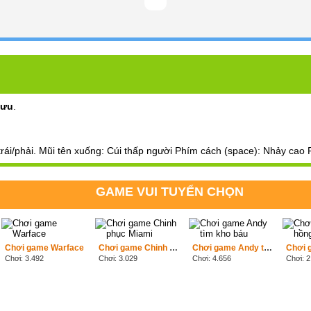
lưu
.
 trái/phải. Mũi tên xuống: Cúi thấp người Phím cách (space): Nhảy cao 
GAME VUI TUYỂN CHỌN
Chơi game Warface
Chơi game Chinh phục Miami
Chơi game Andy tìm kho báu
Chơi: 3.492
Chơi: 3.029
Chơi: 4.656
Chơi: 2