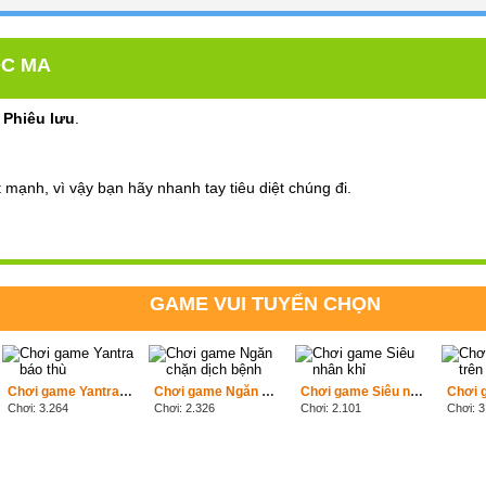
ÓC MA
Phiêu lưu
.
mạnh, vì vậy bạn hãy nhanh tay tiêu diệt chúng đi.
GAME VUI TUYỂN CHỌN
Chơi game Yantra báo thù
Chơi game Ngăn chặn dịch bệnh
Chơi game Siêu nhân khỉ
Chơi: 3.264
Chơi: 2.326
Chơi: 2.101
Chơi: 3