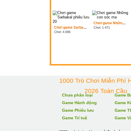
Chơi game Những con sóc ma
Chơi game Sarbakal phiêu lưu 20
Chơi: 1.471
Chơi: 4.696
1000 Trò Chơi Miễn Phí 
2026 Toàn Cầu
Chưa phân loại
Game Bạ
Game Hành động
Game Ki
Game Phiêu lưu
Game Th
Game Trí tuệ
Game V