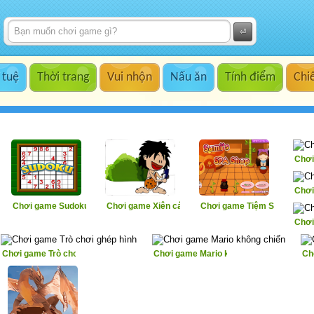
í tuệ
Thời trang
Vui nhộn
Nấu ăn
Tính điểm
Chi
Chơi
Chơi
t Nobita
Chơi game Sudoku
Chơi game Xiên cá
Chơi game Tiệm Spa Sami
Chơi
Chơi game Trò chơi ghép hình
Chơi game Mario không chiến
Ch