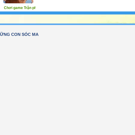
Chơi game Trận phục kích của Rồng
HỮNG CON SÓC MA