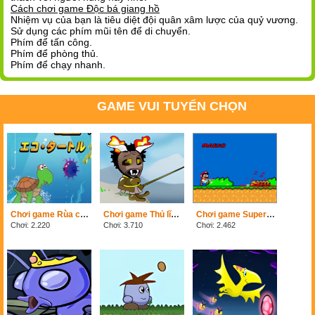
Cách chơi game Độc bá giang hồ
Nhiệm vụ của bạn là tiêu diệt đội quân xâm lược của quỷ vương.
Sử dụng các phím mũi tên để di chuyển.
Phím để tấn công.
Phím để phòng thủ.
Phím để chạy nhanh.
GAME VUI TUYỂN CHỌN
Chơi game Rùa con dũng cảm
Chơi game Thủ lĩnh bộ lạc nguyên thủy
Chơi game Super Mario Rampage
Chơi: 2.220
Chơi: 3.710
Chơi: 2.462