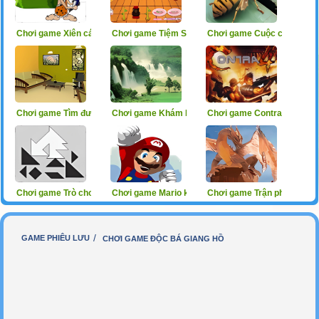
Chơi game Xiên cá
Chơi game Tiệm Spa Sami
Chơi game Cuộc chiến của 
Chơi game Tìm đường thoát 3
Chơi game Khám Phá Rừng Xanh
Chơi game Contra 2 : Giờ 
Chơi game Trò chơi ghép hình
Chơi game Mario không chiến
Chơi game Trận phục kích 
/
GAME PHIÊU LƯU
CHƠI GAME ĐỘC BÁ GIANG HỒ