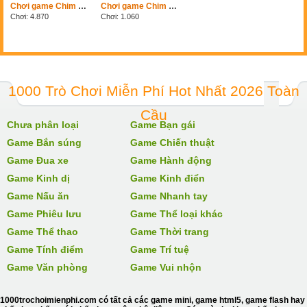
Chơi game Chim cánh cụt tấn công 2
Chơi game Chim cánh cụt tấn công
Chơi: 4.870
Chơi: 1.060
1000 Trò Chơi Miễn Phí Hot Nhất 2026 Toàn
Cầu
Chưa phân loại
Game Bạn gái
Game Bắn súng
Game Chiến thuật
Game Đua xe
Game Hành động
Game Kinh dị
Game Kinh điển
Game Nấu ăn
Game Nhanh tay
Game Phiêu lưu
Game Thể loại khác
Game Thể thao
Game Thời trang
Game Tính điểm
Game Trí tuệ
Game Văn phòng
Game Vui nhộn
1000trochoimienphi.com có tất cả các game mini, game html5, game flash hay