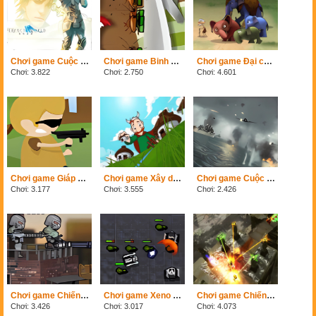
Chơi game Cuộc chiến lãnh thổ
Chơi game Binh đoàn gián
Chơi game Đại chiến voi rừng
Chơi: 3.822
Chơi: 2.750
Chơi: 4.601
Chơi game Giáp chiến
Chơi game Xây dựng đô thị
Chơi game Cuộc chiến trên biển
Chơi: 3.177
Chơi: 3.555
Chơi: 2.426
Chơi game Chiến tranh gangster
Chơi game Xeno Tactic
Chơi game Chiến tuyến phòng thủ 2
Chơi: 3.426
Chơi: 3.017
Chơi: 4.073