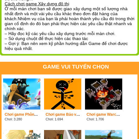
Cách chơi game Xây dựng đô thị
Ở mỗi màn chơi bạn sẽ được giao xây dựng một số lượng nhà
nhất định và một vài yêu cầu khác theo đơn đặt hàng của
khách.Nhiệm vụ của bạn là phải hoàn thành yêu cầu đó trong thời
gian cố định do đó bạn phải thực hiện các yêu cầu thật nhanh và
chính xác.
– Hãy đọc kỹ các yêu cầu xây dựng trước mỗi màn chơi.
– Sử dụng chuột để thực hiện các thao tác
– Gợi ý: Bạn nên xem kỹ phần hướng dẫn Game để chơi được
hiệu quả nhất.
GAME VUI TUYỂN CHỌN
Chơi game Phòng tuyến cướp biển
Chơi game Bảo vệ CPU
Chơi game Warcraft 2
Chơi: 3.280
Chơi: 1.694
Chơi: 1.706