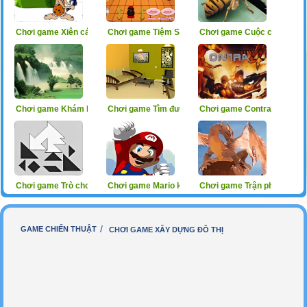
Chơi game Xiên cá
Chơi game Tiệm Spa Sami
Chơi game Cuộc chiến của 
Chơi game Khám Phá Rừng Xanh
Chơi game Tìm đường thoát 3
Chơi game Contra 2 : Giờ 
Chơi game Trò chơi ghép hình
Chơi game Mario không chiến
Chơi game Trận phục kích 
/
GAME CHIẾN THUẬT
CHƠI GAME XÂY DỰNG ĐÔ THỊ