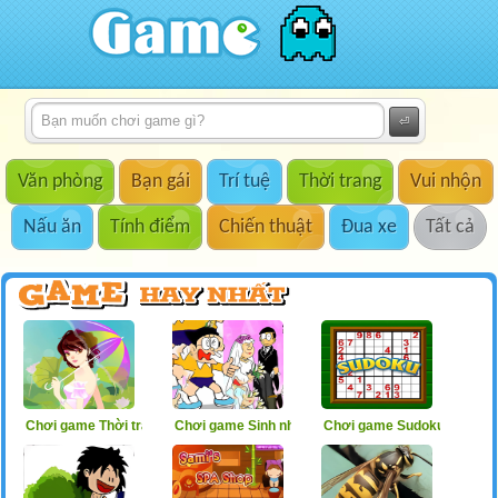
Văn phòng
Bạn gái
Trí tuệ
Thời trang
Vui nhộn
Nấu ăn
Tính điểm
Chiến thuật
Đua xe
Tất cả
Chơi game Thời trang dạo phố
Chơi game Sinh nhật Nobita
Chơi game Sudoku