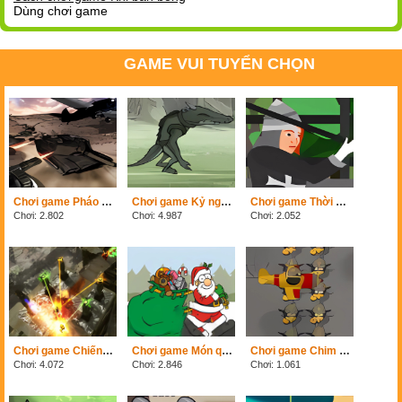
Dùng chơi game
GAME VUI TUYỂN CHỌN
Chơi game Pháo phòng thủ
Chơi game Kỷ nguyên bóng tối
Chơi game Thời kỳ Phong Kiến 2
Chơi: 2.802
Chơi: 4.987
Chơi: 2.052
Chơi game Chiến tuyến phòng thủ 2
Chơi game Món quà cho ông già Noel
Chơi game Chim cánh cụt tấn công
Chơi: 4.072
Chơi: 2.846
Chơi: 1.061