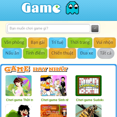
Văn phòng
Bạn gái
Trí tuệ
Thời trang
Vui nhộn
Nấu ăn
Tính điểm
Chiến thuật
Đua xe
Tất cả
Chơi game Thời trang dạo phố
Chơi game Sinh nhật Nobita
Chơi game Sudoku