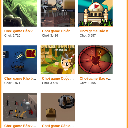
Chơi game Bảo vệ Alliant
Chơi game Chiến tranh gangster
Chơi game Bảo vệ dinh thự
Chơi: 3.710
Chơi: 3.426
Chơi: 3.587
Chơi game Kho báu của Cutlass
Chơi game Cuộc chiến rừng xanh
Chơi game Bảo vệ thành Troy
Chơi: 2.971
Chơi: 3.455
Chơi: 1.405
Chơi game Bảo vệ căn cứ
Chơi game Căn cứ sa mạc