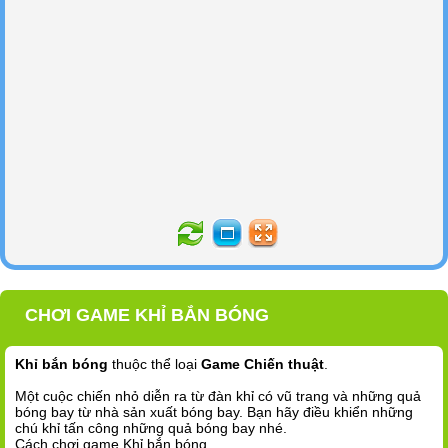
CHƠI GAME KHỈ BẮN BÓNG
Khỉ bắn bóng
thuộc thể loại
Game Chiến thuật
.
Một cuộc chiến nhỏ diễn ra từ đàn khỉ có vũ trang và những quả
bóng bay từ nhà sản xuất bóng bay. Bạn hãy điều khiển những
chú khỉ tấn công những quả bóng bay nhé.
Cách chơi game Khỉ bắn bóng