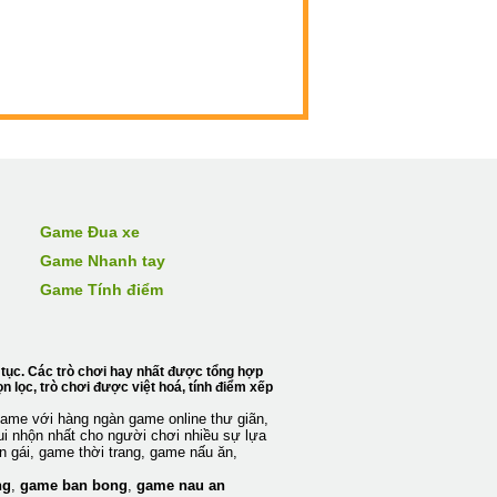
Game Đua xe
Game Nhanh tay
Game Tính điểm
 tục. Các trò chơi hay nhất được tổng hợp
lọc, trò chơi được việt hoá, tính điểm xếp
game với hàng ngàn game online thư giãn,
vui nhộn nhất cho người chơi nhiều sự lựa
n gái, game thời trang, game nấu ăn,
ng
,
game ban bong
,
game nau an