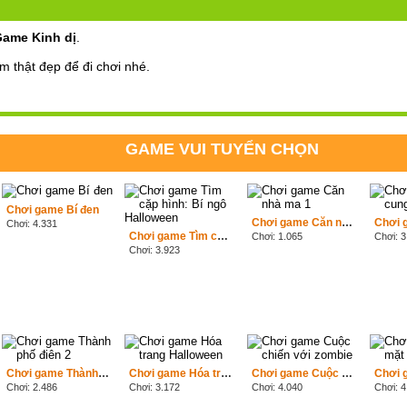
ame Kinh dị
.
m thật đẹp để đi chơi nhé.
GAME VUI TUYỂN CHỌN
Chơi game Bí đen
Chơi game Căn nhà ma 1
Chơi: 4.331
Chơi game Tìm cặp hình: Bí ngô Halloween
Chơi: 1.065
Chơi: 3
Chơi: 3.923
Chơi game Thành phố điên 2
Chơi game Hóa trang Halloween
Chơi game Cuộc chiến với zombie
Chơi: 2.486
Chơi: 3.172
Chơi: 4.040
Chơi: 4