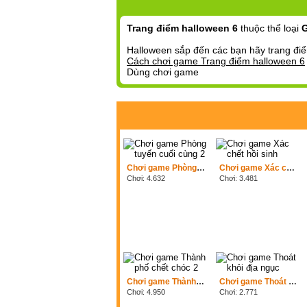
Trang điểm halloween 6
thuộc thể loại
G
Halloween sắp đến các bạn hãy trang điể
Cách chơi game Trang điểm halloween 6
Dùng chơi game
Chơi game Phòng tuyến cuối cùng 2
Chơi game Xác chết hồi sinh
Chơi: 4.632
Chơi: 3.481
Chơi game Thành phố chết chóc 2
Chơi game Thoát khỏi địa ngục
Chơi: 4.950
Chơi: 2.771