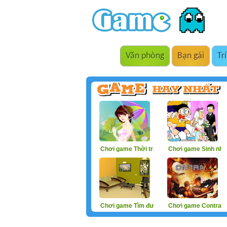
Văn phòng
Bạn gái
Tr
Chơi game Thời trang dạo phố
Chơi game Sinh nhậ
Chơi game Tìm đường thoát 3
Chơi game Contra 2