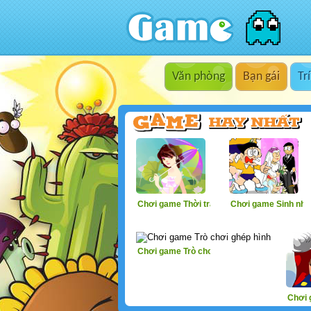
Văn phòng
Bạn gái
Tr
Chơi game Thời trang dạo phố
Chơi game Sinh nhậ
Chơi game Trò chơi ghép hình
Chơi 