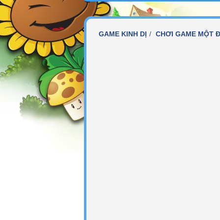
GAME KINH DỊ
/
CHƠI GAME MỘT 