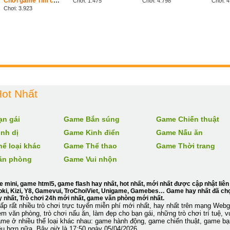
Chơi game Tìm cặp hình: Bí ngô Halloween
Chơi: 1.475
Chơi: 4.798
Chơi: 4
Chơi: 3.923
Hot Nhất
n gái
Game Bắn súng
Game Chiến thuật
nh dị
Game Kinh điển
Game Nấu ăn
ể loại khác
Game Thể thao
Game Thời trang
ăn phòng
Game Vui nhộn
mini, game html5, game flash hay nhất, hot nhất, mới nhất được cập nhật liên
oki, Kizi, Y8, Gamevui, TroChoiViet, Unigame, Gamebes… Game hay nhất đã chọn 
y nhất, Trò chơi 24h mới nhất, game văn phòng mới nhất.
ấp rất nhiều trò chơi trực tuyến miễn phí mới nhất, hay nhất trên mạng Web
em văn phòng, trò chơi nấu ăn, làm đẹp cho bạn gái, những trò chơi trí tuệ, 
ame ở nhiều thể loại khác nhau: game hành động, game chiến thuật, game bạ
ều hơn nữa. Bây giờ là 17:50 ngày 05/04/2026