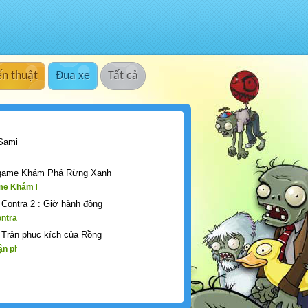
ến thuật
Đua xe
Tất cả
i
me Khám Phá Rừng Xanh
tra 2 : Giờ hành động
ận phục kích của Rồng
a