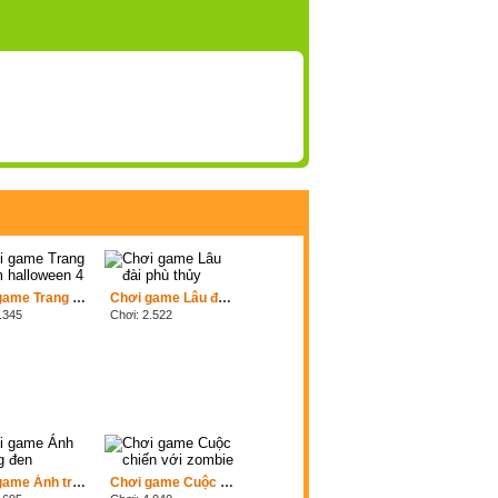
Chơi game Trang điểm halloween 4
Chơi game Lâu đài phù thủy
.345
Chơi: 2.522
Chơi game Ánh trăng đen
Chơi game Cuộc chiến với zombie