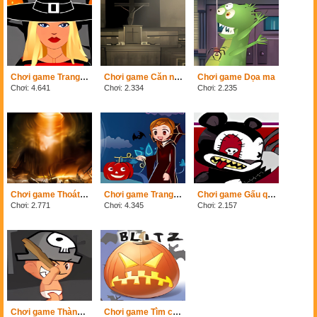
Chơi game Trang điểm halloween 1
Chơi game Căn nhà ma 2
Chơi game Dọa ma
Chơi: 4.641
Chơi: 2.334
Chơi: 2.235
Chơi game Thoát khỏi địa ngục
Chơi game Trang điểm halloween 4
Chơi game Gấu quỷ
Chơi: 2.771
Chơi: 4.345
Chơi: 2.157
Chơi game Thành phố ma
Chơi game Tìm cặp hình: Bí ngô Halloween