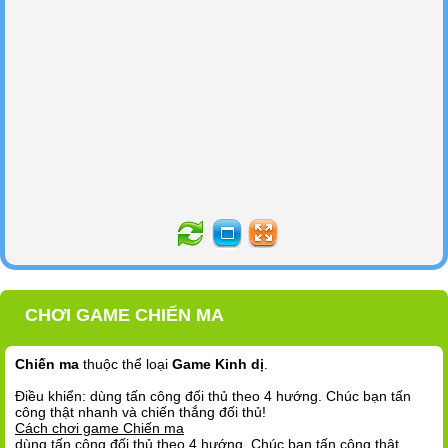
CHƠI GAME CHIẾN MA
Chiến ma
thuộc thể loại
Game Kinh dị
.
Điều khiển: dùng tấn công đối thủ theo 4 hướng. Chúc bạn tấn
công thật nhanh và chiến thắng đối thủ!
Cách chơi game Chiến ma
dùng tấn công đối thủ theo 4 hướng. Chúc bạn tấn công thật