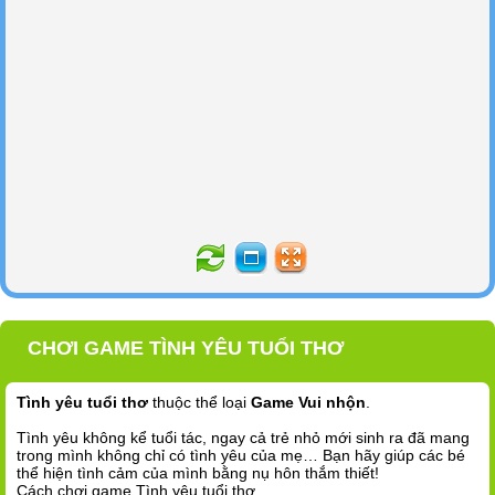
CHƠI GAME TÌNH YÊU TUỔI THƠ
Tình yêu tuổi thơ
thuộc thể loại
Game Vui nhộn
.
Tình yêu không kể tuổi tác, ngay cả trẻ nhỏ mới sinh ra đã mang
trong mình không chỉ có tình yêu của mẹ… Bạn hãy giúp các bé
thể hiện tình cảm của mình bằng nụ hôn thắm thiết!
Cách chơi game Tình yêu tuổi thơ