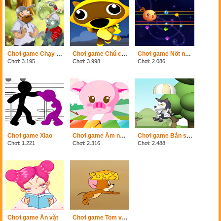
Chơi game Chạy trốn Zombie
Chơi game Chú chồn Kumkang
Chơi game Nốt nhạc vui vẻ
Chơi: 3.195
Chơi: 3.998
Chơi: 2.086
Chơi game Xiao
Chơi game Âm nhạc của lợn con
Chơi game Bắn sói nhảy dù
Chơi: 1.221
Chơi: 2.316
Chơi: 2.488
Chơi game Ăn vặt
Chơi game Tom và Jerry 2