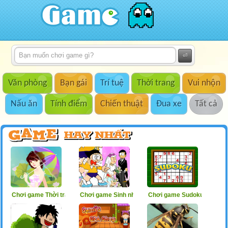
Văn phòng
Bạn gái
Trí tuệ
Thời trang
Vui nhộn
Nấu ăn
Tính điểm
Chiến thuật
Đua xe
Tất cả
Chơi game Thời trang dạo phố
Chơi game Sinh nhật Nobita
Chơi game Sudoku