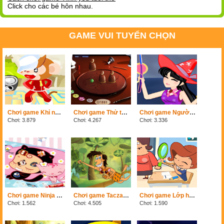
Click cho các bé hôn nhau.
GAME VUI TUYỂN CHỌN
Chơi game Khỉ nhảy Au
Chơi game Thử tài đoán vật
Chơi game Người đẹp câu cá
Chơi: 3.879
Chơi: 4.267
Chơi: 3.336
Chơi game Ninja cứu bạn
Chơi game Taczan đu dây
Chơi game Lớp học buồn tẻ
Chơi: 1.562
Chơi: 4.505
Chơi: 1.590