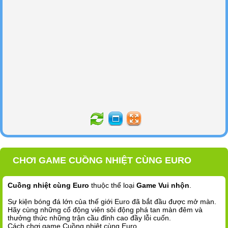
CHƠI GAME CUỒNG NHIỆT CÙNG EURO
Cuồng nhiệt cùng Euro
thuộc thể loại
Game Vui nhộn
.
Sự kiện bóng đá lớn của thế giới Euro đã bắt đầu được mở màn.
Hãy cùng những cổ động viên sôi động phá tan màn đêm và
thưởng thức những trận cầu đỉnh cao đầy lỗi cuốn.
Cách chơi game Cuồng nhiệt cùng Euro