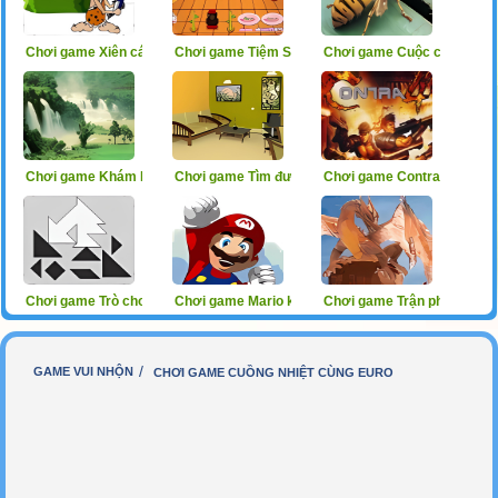
Chơi game Xiên cá
Chơi game Tiệm Spa Sami
Chơi game Cuộc chiến của 
Chơi game Khám Phá Rừng Xanh
Chơi game Tìm đường thoát 3
Chơi game Contra 2 : Giờ 
Chơi game Trò chơi ghép hình
Chơi game Mario không chiến
Chơi game Trận phục kích 
/
GAME VUI NHỘN
CHƠI GAME CUỒNG NHIỆT CÙNG EURO