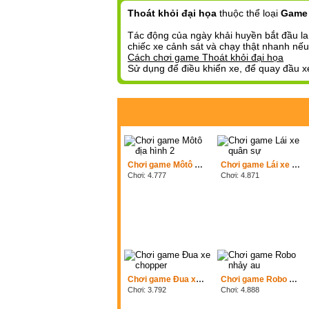
Thoát khỏi đại họa
thuộc thể loại
Game 
Tác động của ngày khải huyền bắt đầu lan 
chiếc xe cảnh sát và chạy thật nhanh nế
Cách chơi game Thoát khỏi đại họa
Sử dụng để điều khiển xe, để quay đầu x
Chơi game Môtô địa hình 2
Chơi game Lái xe quân sự
Chơi: 4.777
Chơi: 4.871
Chơi game Đua xe chopper
Chơi game Robo nhảy au
Chơi: 3.792
Chơi: 4.888