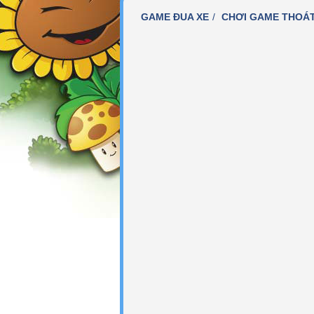
GAME ĐUA XE
/
CHƠI GAME THOÁT