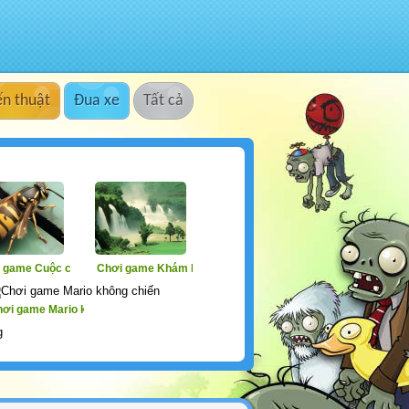
ến thuật
Đua xe
Tất cả
 game Cuộc chiến của loài ong
Chơi game Khám Phá Rừng Xanh
ơi game Mario không chiến