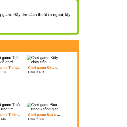
g giam. Hãy tìm cách thoát ra ngoài, lấy
Chơi game Thế giới đồ chơi
Chơi game Kitty chạy trốn
.313
Chơi: 3.433
Chơi game Thiên thần trao tim
Chơi game Đua trong không gian
.146
Chơi: 2.026