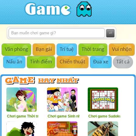
Văn phòng
Bạn gái
Trí tuệ
Thời trang
Vui nhộn
Nấu ăn
Tính điểm
Chiến thuật
Đua xe
Tất cả
Chơi game Thời trang dạo phố
Chơi game Sinh nhật Nobita
Chơi game Sudoku