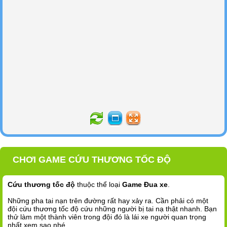
CHƠI GAME CỨU THƯƠNG TỐC ĐỘ
Cứu thương tốc độ
thuộc thể loại
Game Đua xe
.
Những pha tai nạn trên đường rất hay xảy ra. Cần phải có một
đội cứu thương tốc độ cứu những người bị tai nạ thật nhanh. Bạn
thử làm một thành viên trong đội đó là lái xe người quan trọng
nhất xem sao nhé.