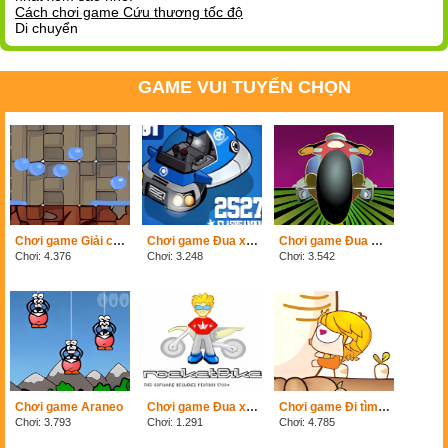
Cách chơi game Cứu thương tốc độ
Di chuyển
GAME VUI TUYỂN CHỌN
Chơi game Giải cứu nước
Chơi game Đua xe ngoài không gian
Chơi game Đua mô tô
Chơi: 4.376
Chơi: 3.248
Chơi: 3.542
Chơi game Araneo
Chơi game Đua xe máy
Chơi game Đi tìm củ cải
Chơi: 3.793
Chơi: 1.291
Chơi: 4.785