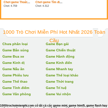
Chơi game Thoát khỏi trận địa 2
Chơi game Tìm điểm khác biệt 5
Chơi: 4.759
Chơi: 4.312
1000 Trò Chơi Miễn Phí Hot Nhất 2026 Toàn
Cầu
Chưa phân loại
Game Bạn gái
Game Bắn súng
Game Chiến thuật
Game Đua xe
Game Hành động
Game Kinh dị
Game Kinh điển
Game Nấu ăn
Game Nhanh tay
Game Phiêu lưu
Game Thể loại khác
Game Thể thao
Game Thời trang
Game Tính điểm
Game Trí tuệ
Game Văn phòng
Game Vui nhộn
1000trochoimienphi.com có tất cả các game mini, game html5, game flash hay