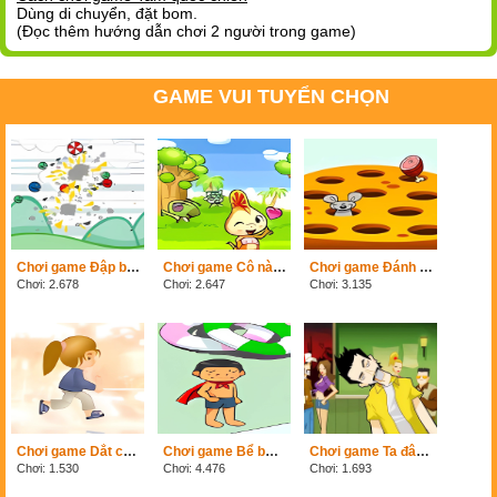
Dùng di chuyển, đặt bom.
(Đọc thêm hướng dẫn chơi 2 người trong game)
GAME VUI TUYỂN CHỌN
Chơi game Đập bóng
Chơi game Cô nàng khủng long
Chơi game Đánh chuột
Chơi: 2.678
Chơi: 2.647
Chơi: 3.135
Chơi game Dắt cún dạo phố
Chơi game Bể bơi vui nhộn
Chơi game Ta đâu có say
Chơi: 1.530
Chơi: 4.476
Chơi: 1.693