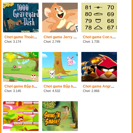
Chơi game Thoát khỏi nghĩa địa
Chơi game Jerry trộm pho mát
Chơi game Con số ma thuật
Chơi: 3.174
Chơi: 2.749
Chơi: 1.735
Chơi game Bập bênh
Chơi game Bập bênh 2
Chơi game Angry Birds
Chơi: 3.145
Chơi: 4.532
Chơi: 2.866