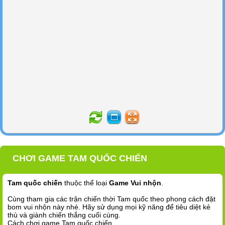
CHƠI GAME TAM QUỐC CHIẾN
Tam quốc chiến
thuộc thể loại
Game Vui nhộn
.
Cùng tham gia các trận chiến thời Tam quốc theo phong cách đặt
bom vui nhộn này nhé. Hãy sử dụng mọi kỹ năng để tiêu diệt kẻ
thù và giành chiến thắng cuối cùng.
Cách chơi game Tam quốc chiến