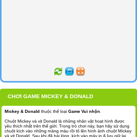
CHƠI GAME MICKEY & DONALD
Mickey & Donald
thuộc thể loại
Game Vui nhộn
.
Chuột Mickey và vịt Donald là những nhân vật hoạt hình được
yêu thích nhất trên thế giới. Trong trò chơi này, bạn hãy sử dụng
chuột kích vào những mảng màu rồi tô lên hình ảnh chuột Mickey
và vịt Donald. Sau khi đã hài lòng, kích vào máy in & lưu giữ lại