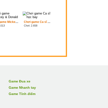
Chơi game Mickey & Donald
Chơi game Ca sĩ học bay
.013
Chơi: 2.658
Game Đua xe
Game Nhanh tay
Game Tính điểm