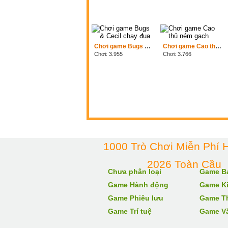
Chơi game Bugs & Cecil chạy đua
Chơi game Cao thủ ném gạch
Chơi: 3.955
Chơi: 3.766
1000 Trò Chơi Miễn Phí 
2026 Toàn Cầu
Chưa phân loại
Game Bạ
Game Hành động
Game Ki
Game Phiêu lưu
Game Th
Game Trí tuệ
Game V