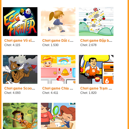
Chơi game Võ sĩ… trứng đấu
Chơi game Dắt cún dạo phố
Chơi game Đập bóng
Chơi: 4.115
Chơi: 1.530
Chơi: 2.678
Chơi game Scooby-Doo Cupid
Chơi game Chia phần ăn
Chơi game Trạm xăng GameVui
Chơi: 4.093
Chơi: 4.411
Chơi: 1.820