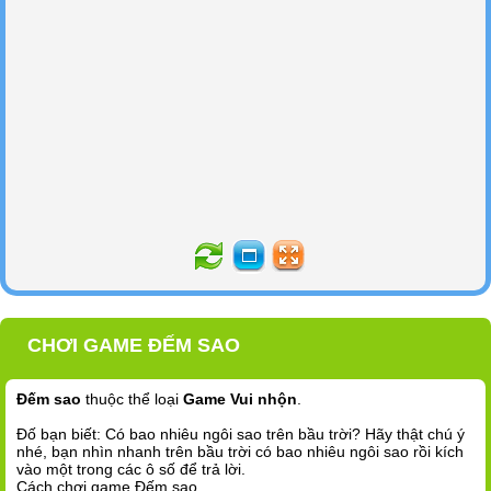
CHƠI GAME ĐẾM SAO
Đếm sao
thuộc thể loại
Game Vui nhộn
.
Đố bạn biết: Có bao nhiêu ngôi sao trên bầu trời? Hãy thật chú ý
nhé, bạn nhìn nhanh trên bầu trời có bao nhiêu ngôi sao rồi kích
vào một trong các ô số để trả lời.
Cách chơi game Đếm sao