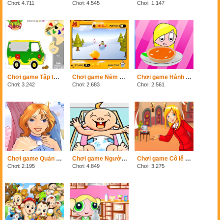
Chơi: 4.711
Chơi: 4.545
Chơi: 1.147
Chơi game Tập tô màu
Chơi game Ném nhau dưới tuyết
Chơi game Hành trình ẩm thực 2
Chơi: 3.242
Chơi: 2.683
Chơi: 2.561
Chơi game Quản lý khách sạn 5
Chơi game Người trông trẻ
Chơi game Cô lễ tân chăm chỉ
Chơi: 2.195
Chơi: 4.849
Chơi: 3.275