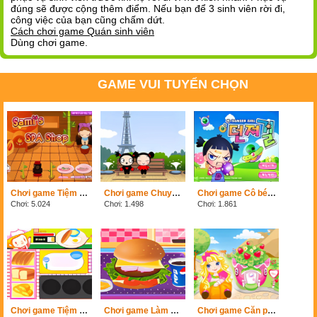
đúng sẽ được cộng thêm điểm. Nếu bạn để 3 sinh viên rời đi,
công việc của bạn cũng chấm dứt.
Cách chơi game Quán sinh viên
Dùng chơi game.
GAME VUI TUYỂN CHỌN
Chơi game Tiệm Spa Sami
Chơi game Chuyện tình Pucca
Chơi game Cô bé bướng bỉnh
Chơi: 5.024
Chơi: 1.498
Chơi: 1.861
Chơi game Tiệm ăn sáng
Chơi game Làm bánh Hamburger
Chơi game Căn phòng trái cây