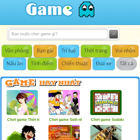
Văn phòng
Bạn gái
Trí tuệ
Thời trang
Vui nhộn
Nấu ăn
Tính điểm
Chiến thuật
Đua xe
Tất cả
Chơi game Thời trang dạo phố
Chơi game Sinh nhật Nobita
Chơi game Sudoku