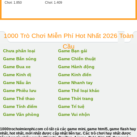
Chơi: 1.850
Chơi: 1.409
1000 Trò Chơi Miễn Phí Hot Nhất 2026 Toàn
Cầu
Chưa phân loại
Game Bạn gái
Game Bắn súng
Game Chiến thuật
Game Đua xe
Game Hành động
Game Kinh dị
Game Kinh điển
Game Nấu ăn
Game Nhanh tay
Game Phiêu lưu
Game Thể loại khác
Game Thể thao
Game Thời trang
Game Tính điểm
Game Trí tuệ
Game Văn phòng
Game Vui nhộn
1000trochoimienphi.com có tất cả các game mini, game html5, game flash hay
nhất, hot nhất, mới nhất được cập nhật liên tục. Các trò chơi hay nhất được