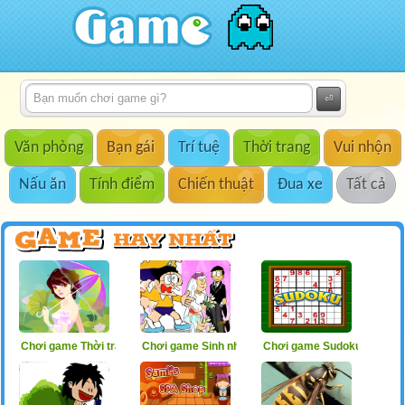
Văn phòng
Bạn gái
Trí tuệ
Thời trang
Vui nhộn
Nấu ăn
Tính điểm
Chiến thuật
Đua xe
Tất cả
Chơi game Thời trang dạo phố
Chơi game Sinh nhật Nobita
Chơi game Sudoku