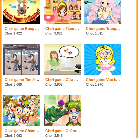
Chơi game Bóng chuyền bãi biển
Chơi game Tiệm Net Mimi
Chơi game Trang điểm nàng tiên cá 2
Chơi: 1.422
Chơi: 3.021
Chơi: 1.511
Chơi game Tìm điểm khác nhau
Chơi game Cửa hàng hoa Rita
Chơi game Vào bếp cùng Kairi
Chơi: 3.669
Chơi: 3.907
Chơi: 1.970
Chơi game Chăm sóc bé cưng
Chơi game Chăm sóc rắn cưng
Chơi: 2.063
Chơi: 3.543