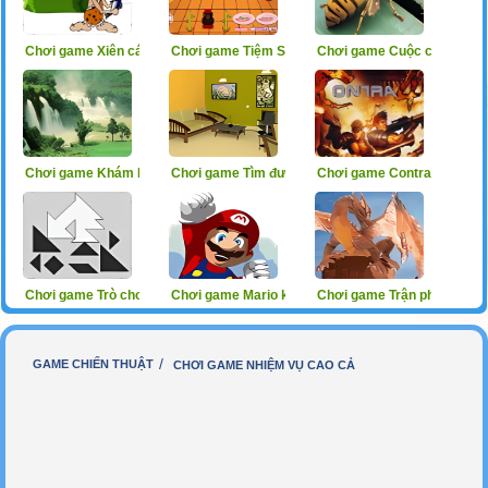
Chơi game Xiên cá
Chơi game Tiệm Spa Sami
Chơi game Cuộc chiến của 
Chơi game Khám Phá Rừng Xanh
Chơi game Tìm đường thoát 3
Chơi game Contra 2 : Giờ 
Chơi game Trò chơi ghép hình
Chơi game Mario không chiến
Chơi game Trận phục kích 
/
GAME CHIẾN THUẬT
CHƠI GAME NHIỆM VỤ CAO CẢ